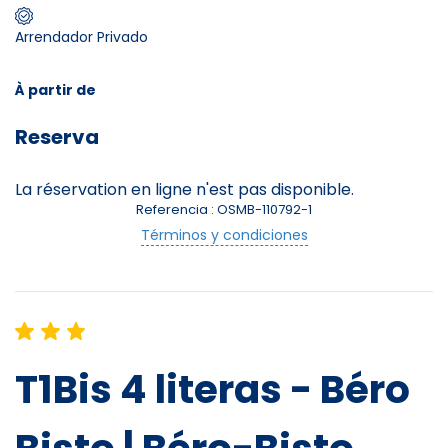
Arrendador Privado
Skieurs
-
+
Adultes
À partir de
Reserva
Enfants
-
+
- de 17 ans
La réservation en ligne n'est pas disponible.
Referencia : OSMB-110792-1
Avec assurance ?
Términos y condiciones
?
T1Bis 4 literas - Béro