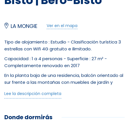
Bisto | Béro-Bisto
Restauration
Restaurant (carte)
LA MONGIE
Ver en el mapa
Restauration rapide (snack)
Tipo de alojamiento : Estudio - Clasificación turística 3
estrellas con Wifi 4G gratuito e ilimitado.
Pizzeria
Capacidad : 1 a 4 personas - Superficie : 27 m² -
Alimentation
Completamente renovado en 2017
En la planta baja de una residencia, balcón orientado al
sur frente a las montañas con muebles de jardín y
Équipements
barbacoa
Lee la descripción completa
Sala de estar : TV HD de pantalla plana de 102 cm, sofá
Salle de bain
cama de 140 cm. Zona de dormir: dos literas
escamoteables y TV de 56 cm. Se proporcionan
Douche
Donde dormirás
edredones y almohadas - Accesorios de planchado
incluidos.
Télévision dans les chambres