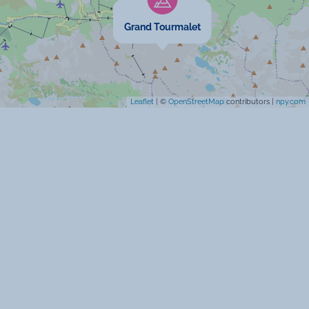
Service de ménage
Grand Tourmalet
Location de linge
Barbecue
Leaflet
| ©
OpenStreetMap
contributors |
npy.com
Salon de jardin
Micro-onde
Congélateur
Four
Prise TV
Sèche-linge
TV Cable