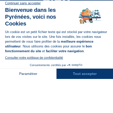
Disponible sur
App Store
A propos de N'PY
FAQ
Recrutement
Contact
Assurances
Espace Presse
Espace entreprises
Rejoindre la place de marché
Stations des Pyrénées