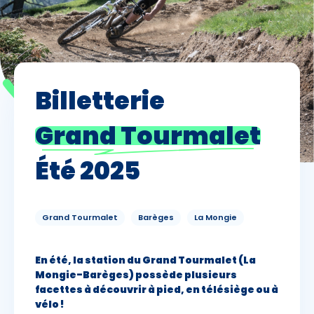
Skieurs
-
+
Adultes
Billetterie
Enfants
-
+
- de 17 ans
Grand Tourmalet
-
+
Etudiants
Été 2025
Avec assurance ?
?
Grand Tourmalet
Barèges
La Mongie
En été, la station du Grand Tourmalet (La
Mongie-Barèges) possède plusieurs
facettes à découvrir à pied, en télésiège ou à
vélo !