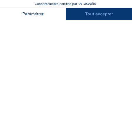
Contact
Assurances
Espace Presse
Espace entreprises
Rejoindre la place de marché
Stations des Pyrénées
Peyragudes
Piau Engaly
Pic du Midi
Grand Tourmalet
Luz Ardiden
Cauterets
Gourette