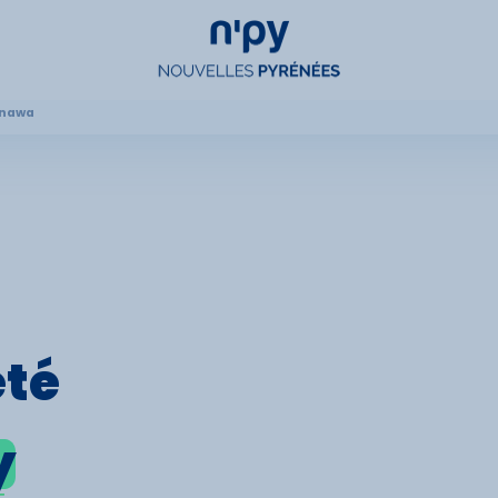
anawa
Choisissez
votre forfait
Hébergements
Forfaits
Cours de ski
été
Locations de matériel
y