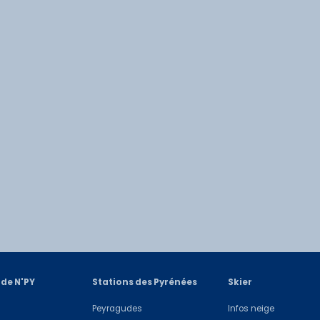
 de N'PY
Stations des Pyrénées
Skier
Peyragudes
Infos neige