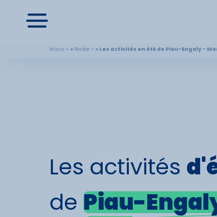
Inicio
Node
Les activités en été de Piau-Engaly - M
Les activités
d'
de
Piau-Engal