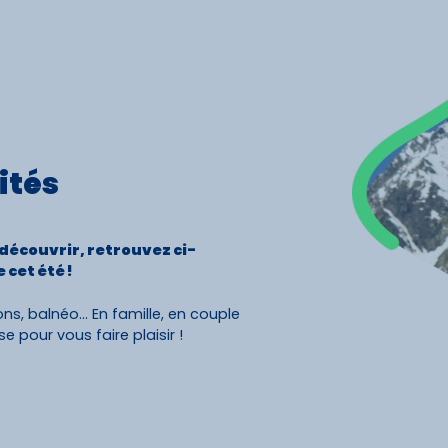
Activités
Skibus
Offres spéciales
ités
Premier jour de ski
à découvrir, retrouvez ci-
 cet été !
s, balnéo... En famille, en couple
 pour vous faire plaisir !