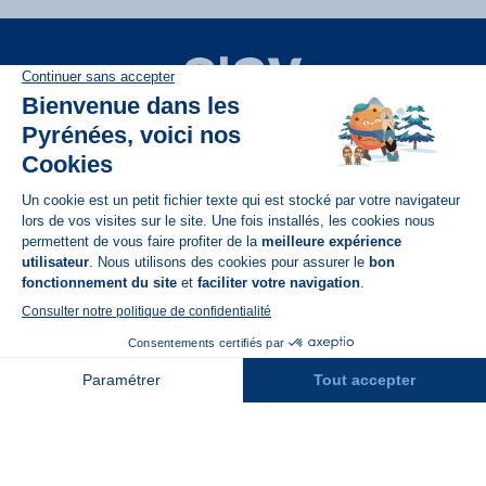
Disponible sur
App Store
A propos de N'PY
FAQ
Recrutement
Contact
Assurances
Espace Presse
Espace entreprises
Rejoindre la place de marché