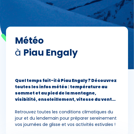
Skieurs
-
+
Adultes
Météo
Enfants
-
+
- de 17 ans
à
Piau Engaly
-
+
Etudiants
Quel temps fait-il à Piau Engaly ? Découvrez
Avec assurance ?
toutes les infos météo : température au
?
sommet et au pied de la montagne,
visibilité, ensoleillement, vitesse du vent…
Retrouvez toutes les conditions climatiques du
jour et du lendemain pour préparer sereinement
vos journées de glisse et vos activités estivales !