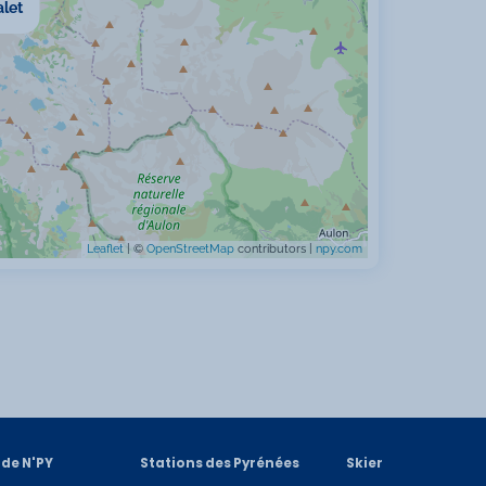
let
Leaflet
| ©
OpenStreetMap
contributors |
npy.com
 de N'PY
Stations des Pyrénées
Skier