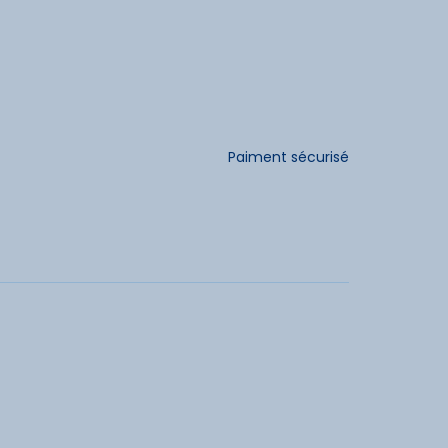
dités
r
Paiment sécurisé
cités
vacances acceptés
Animaux interdits
ancaires acceptées