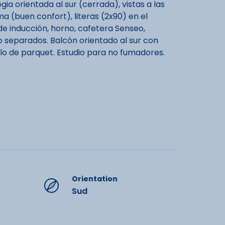
ia orientada al sur (cerrada), vistas a las
ma (buen confort), literas (2x90) en el
de inducción, horno, cafetera Senseo,
eo separados. Balcón orientado al sur con
uelo de parquet. Estudio para no fumadores.
stación, a 400 m de las pistas y de los
 estaciones que componen la zona del Grand
ineos franceses. Durante su estancia, tómese
 en teleférico desde el centro de la estación.
termales del centro termal Aquensis.
minibox Wi-Fi y limpieza de final de estancia.
 incluida para mayores de 18 años.
s de la página web de swickly.
Orientation
ments
Sud