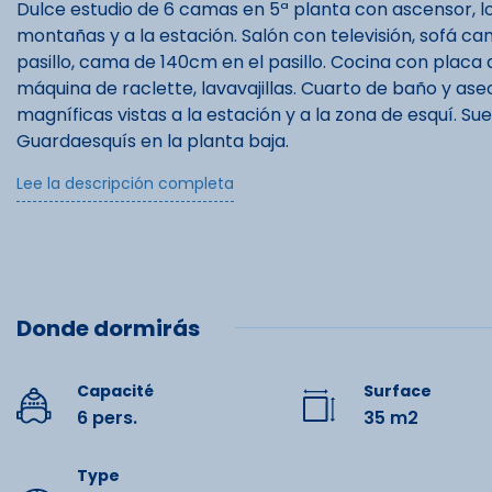
Dulce estudio de 6 camas en 5ª planta con ascensor, log
montañas y a la estación. Salón con televisión, sofá ca
pasillo, cama de 140cm en el pasillo. Cocina con placa 
máquina de raclette, lavavajillas. Cuarto de baño y as
magníficas vistas a la estación y a la zona de esquí. S
Guardaesquís en la planta baja.
Residencia tranquila, situada a 900 m del centro de la e
Lee la descripción completa
primeros remontes.
A 1800 metros de altitud, La Mongie es una de las dos
Tourmalet, el dominio esquiable más grande de los Pir
el tiempo de visitar el Pic du Midi de Bigorre, accesible
En Bagnères-de-Bigorre, podrá disfrutar de las aguas 
Donde dormirás
Extras opcionales: alquiler de ropa de cama, alquiler de 
No se aceptan animales de compañía. Tasa turística no
Depósito de 260 € por transferencia bancaria o a travé
Capacité
Surface
Équipe
6 pers.
35 m2
Type
Lit double