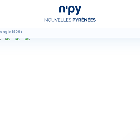
ongie 1900 I
Choisissez
votre forfait
Hébergements
Forfaits
Cours de ski
Locations de matériel