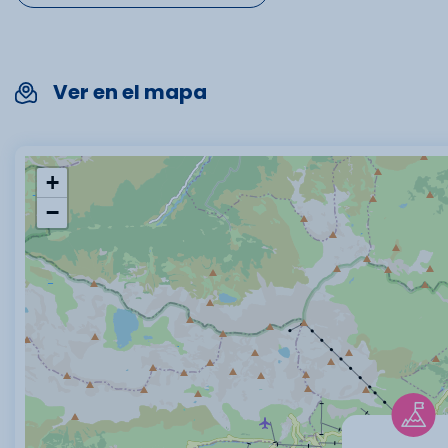
Ver en el mapa
+
−