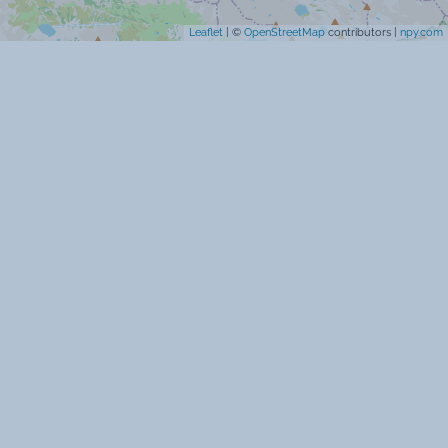
Vue sur les pistes de ski
Leaflet
| ©
OpenStreetMap
contributors |
npy.com
Accueil groupes