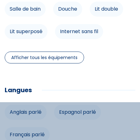
Infrastructures
Salle de bain
Douche
Lit double
Salle de réunion
Lit superposé
Internet sans fil
Accès internet
Lave-vaisselle
Télévision
Loisirs à proximité
Afficher tous les équipements
Chauffage
Micro-onde
Four
Ski alpin
Langues
Commodités
Salle de réunion
Accès internet
Anglais parlé
Espagnol parlé
Lave-vaisselle
Télévision
Français parlé