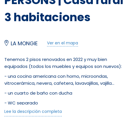
PERSONS | Casa rural
3 habitaciones
LA MONGIE
Ver en el mapa
Tenemos 2 pisos renovados en 2022 y muy bien
equipados (todos los muebles y equipos son nuevos):
- una cocina americana con horno, microondas,
vitrocerámica, nevera, cafetera, lavavajillas, vajilla...
- un cuarto de baño con ducha
- WC separado
Lee la descripción completa
- una cama doble
- 4 literas