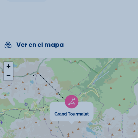
Chauffage
Micro-onde
Four
Ver en el mapa
Spécificités
+
Chèques vacances acceptés
−
Espagnol parlé
Anglais parlé
Grand Tourmalet
Animaux interdits
Cartes bancaires acceptées