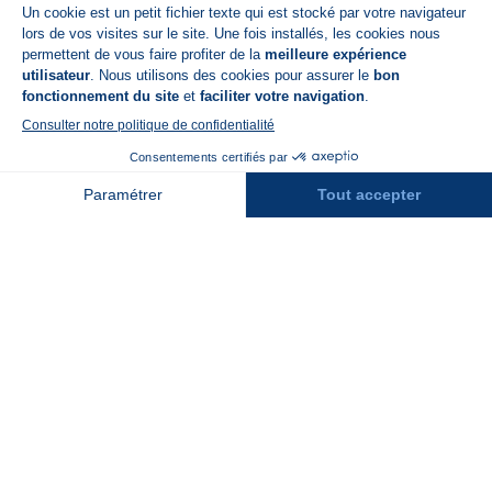
A propos de N'PY
FAQ
Recrutement
Contact
Assurances
Espace Presse
Espace entreprises
Rejoindre la place de marché
Stations des Pyrénées
Peyragudes
Piau Engaly
Pic du Midi