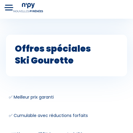
Choisissez
votre forfait
Offres spéciales
Hébergements
Cours de ski
Lo
Forfaits
Ski
Gourette
✅ Meilleur prix garanti
✅ Cumulable avec réductions forfaits
Premier jour de ski