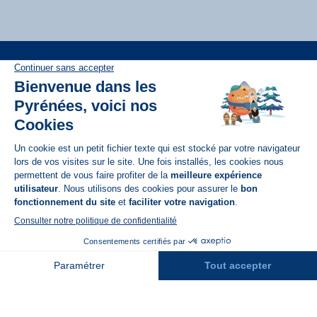
Disponible sur
App Store
A propos de N'PY
FAQ
Recrutement
Contact
Assurances
Espace Presse