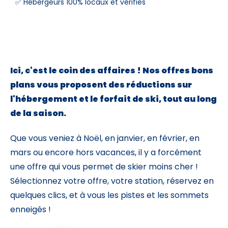
✅ Hébergeurs 100% locaux et vérifiés
Skieurs
-
+
Adultes
Ici, c'est le coin des affaires ! Nos offres bons
Enfants
-
+
- de 17 ans
plans vous proposent des réductions sur
l'hébergement et le forfait de ski, tout au long
-
+
Etudiants
de la saison.
Que vous veniez à Noël, en janvier, en février, en
Avec assurance ?
?
mars ou encore hors vacances, il y a forcément
une offre qui vous permet de skier moins cher !
Sélectionnez votre offre, votre station, réservez en
quelques clics, et à vous les pistes et les sommets
enneigés !