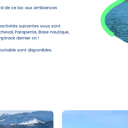
Activités
Skibus
bord de ce lac aux ambiances
s activités suivantes vous sont
Offres spéciales
cheval, Parapente, Base nautique,
track dernier cri !
 potable sont disponibles.
Premier jour de ski