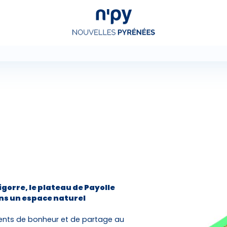
Choisissez
votre forfait
Hébergements
Forfaits
Cours de ski
Bigorre, le plateau de Payolle
Locations de matériel
ns un espace naturel
oments de bonheur et de partage au