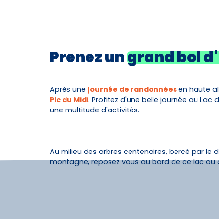
Prenez un
grand bol d'
Après une
journée de randonnées
en haute alt
Pic du Midi
. Profitez d'une belle journée au Lac 
une multitude d'activités.
Au milieu des arbres centenaires, bercé par le d
montagne, reposez vous au bord de ce lac ou al