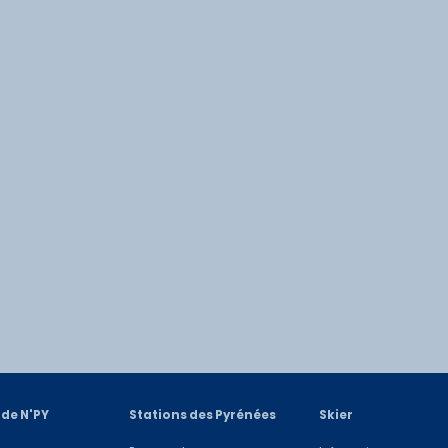
 de N'PY
Stations des Pyrénées
Skier