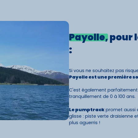
Payolle,
pour l
:
Si vous ne souhaitez pas risque
Payolle est une première so
C'est également parfaitement
tranquillement de 0 à 100 ans.
Le pumptrack
promet aussi d
glisse : piste verte draisienne
plus aguerris !