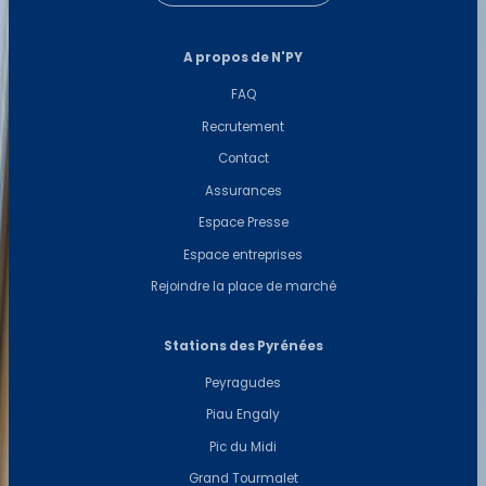
A propos de N'PY
FAQ
Recrutement
Contact
Assurances
Espace Presse
Espace entreprises
Rejoindre la place de marché
Stations des Pyrénées
Peyragudes
Piau Engaly
Pic du Midi
Grand Tourmalet