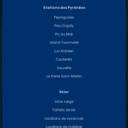
Stations des Pyrénées
Peyragudes
Piau Engaly
Pic du Midi
Grand Tourmalet
Luz Ardiden
Cauterets
Gourette
La Pierre Saint-Martin
Skier
Infos neige
Forfaits de ski
Locations de vacances
Locations de matériel