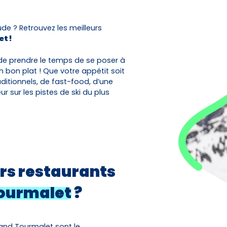
Activités
Skibus
ude ? Retrouvez les meilleurs
t !
Offres spéciales
e prendre le temps de se poser à
 bon plat ! Que votre appétit soit
ditionnels, de fast-food, d’une
Premier jour de ski
 sur les pistes de ski du plus
urs restaurants
ourmalet
?
and Tourmalet sont le