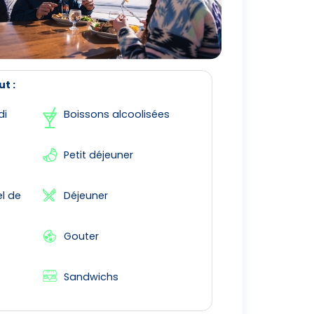
ut :
di
Boissons alcoolisées
Petit déjeuner
l de
Déjeuner
Gouter
Sandwichs