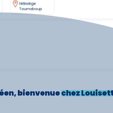
télésiège
Tournaboup
éen, bienvenue
chez Louiset