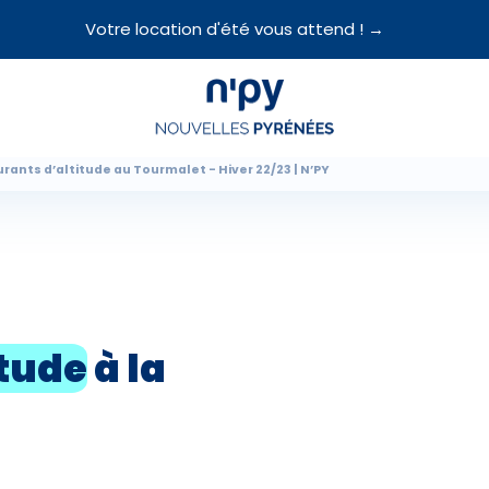
Votre location d'été vous attend ! →
Choisissez
votre forfait
rants d’altitude au Tourmalet - Hiver 22/23 | N’PY
Hébergements
Forfaits
Cours de ski
itude
à la
Locations de matériel