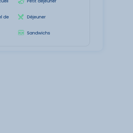
ueil
Petit déjeuner
l de
Déjeuner
Sandwichs