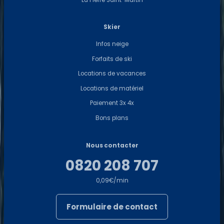
Skier
Infos neige
Forfaits de ski
Locations de vacances
Locations de matériel
Paiement 3x 4x
Bons plans
Nous contacter
0820 208 707
0,09€/min
Formulaire de contact