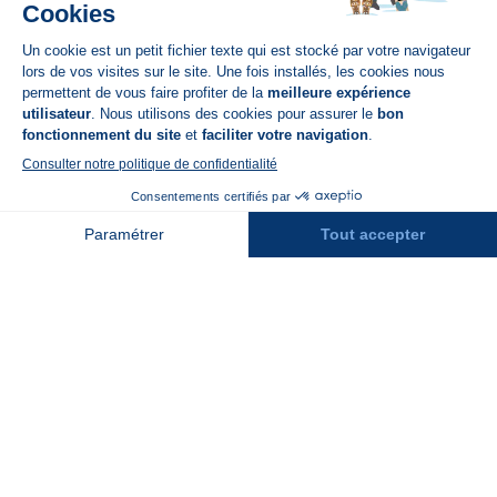
Disponible sur
App Store
A propos de N'PY
FAQ
Recrutement
Contact
Assurances
Espace Presse
Espace entreprises
Rejoindre la place de marché
Stations des Pyrénées
Peyragudes