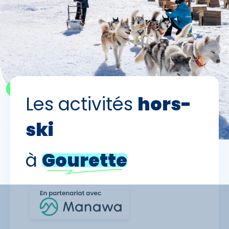
Premier jour de ski
Skieurs
-
+
Adultes
Les activités
hors-
Enfants
-
+
- de 17 ans
ski
-
+
Etudiants
à
Gourette
Avec assurance ?
?