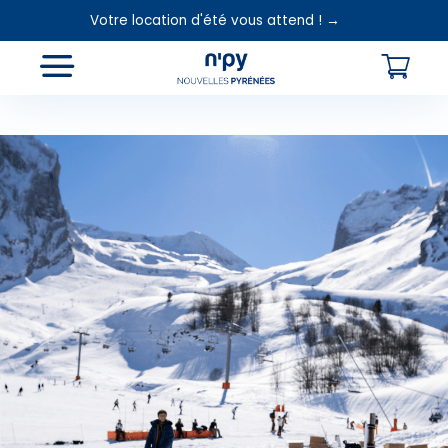
Votre location d'été vous attend ! →
Choisissez
votre forfait
Hébergements
Cours de ski
Loca
Forfaits