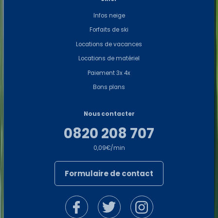
Infos neige
Forfaits de ski
Locations de vacances
Locations de matériel
Paiement 3x 4x
Bons plans
Nous contacter
0820 208 707
0,09€/min
Formulaire de contact