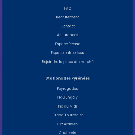
FAQ
Recrutement
Contact
Assurances
Espace Presse
Espace entreprises
Rejoindre la place de marché
Stations des Pyrénées
Peyragudes
Piau Engaly
Pic du Midi
Grand Tourmalet
Luz Ardiden
Cauterets