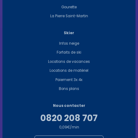
Gourette
La Pierre Saint-Martin
Skier
Infos neige
Forfaits de ski
Locations de vacances
Locations de matériel
Paiement 3x 4x
Bons plans
Nous contacter
0820 208 707
0,09€/min