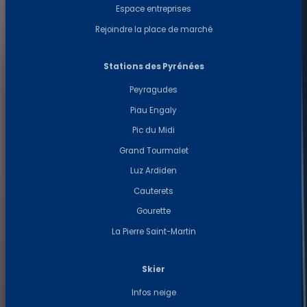
Espace entreprises
Rejoindre la place de marché
Stations des Pyrénées
Peyragudes
Piau Engaly
Pic du Midi
Grand Tourmalet
Luz Ardiden
Cauterets
Gourette
La Pierre Saint-Martin
Skier
Infos neige