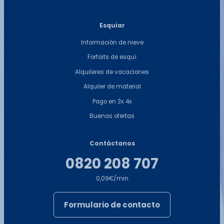
Esquiar
Información de nieve
Forfaits de esquí
Alquileres de vacaciones
Alquiler de material
Pago en 3x 4x
Buenas ofertas
Contáctanos
0820 208 707
0,09€/min
Formulario de contacto