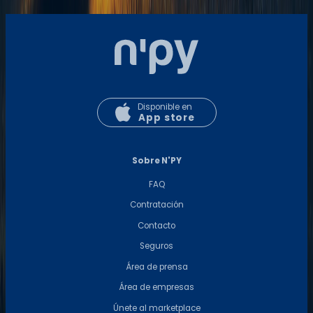
Go
Disponible en
App store
Sobre N'PY
FAQ
Contratación
Contacto
Seguros
Área de prensa
Área de empresas
Únete al marketplace