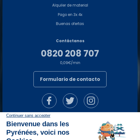
Alquiler de material
Pago en 3x 4x
Buenas ofertas
Contáctanos
0820 208 707
0,09€/min
Formulario de contacto
© N'PY 2026
Aviso legal