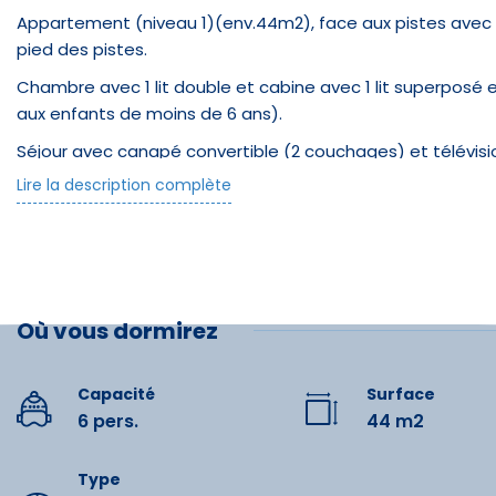
Appartement (niveau 1)(env.44m2), face aux pistes avec b
pied des pistes.
Chambre avec 1 lit double et cabine avec 1 lit superposé
aux enfants de moins de 6 ans).
Séjour avec canapé convertible (2 couchages) et télévisi
Lire la description complète
Kitchenette équipée de 4 plaques induction, d'un four, d'u
vaisselle.
Salle de bain avec baignoire et Wc séparés.
Local à ski indépendant.
Où vous dormirez
Parking couvert (pour un véhicule).
Possibilité d'avoir un accès wifi dans l'appartement (paya
Capacité
Surface
Services à la demande à régler sur place : location linge de
6 pers.
44 m2
Restau
animale, ménage de fin de séjour, lit bébé, chaise haute, 
séjour!!
Type
Glacier
Le + été/hiver :Accès gratuit et illimité à Spassio :bassin o