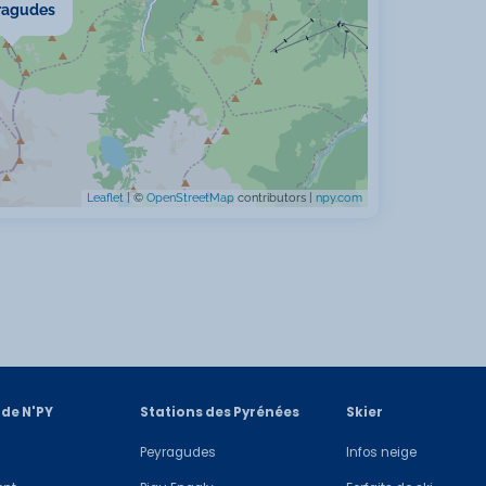
ragudes
Leaflet
| ©
OpenStreetMap
contributors |
npy.com
 de N'PY
Stations des Pyrénées
Skier
Peyragudes
Infos neige