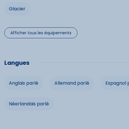
Glacier
Lave-vais
Micro-on
Afficher tous les équipements
Spécifi
Langues
Chèques 
Anglais parlé
Allemand parlé
Espagnol 
Cartes b
Néerlandais parlé