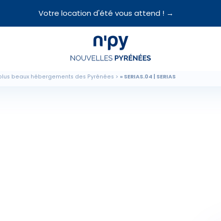
Votre location d'été vous attend ! →
Choisissez
votre forfait
plus beaux hébergements des Pyrénées
SERIAS.04 | SERIAS
Hébergements
Forfaits
Cours de ski
Locations de matériel