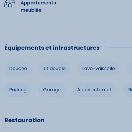
Appartements
ménagent un très beau point de vue sur le domaine skiabl
meublés
contre-courant, col de cygne, lit massant, geysers (cuisses
sauna et jacuzzi panoramique de 8 places face à la mont
Équipe
d'ouverture).
Accés à la laverie de la Maison de Peyragudes, lavage 6
Douche
Équipements et infrastructures
Douche
Lit double
Lave-vaisselle
Infrast
Parking
Parking
Garage
Accès internet
B
Accès int
Restauration
Commo