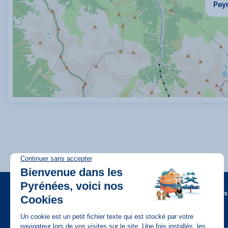
Pey
A propos
FAQ