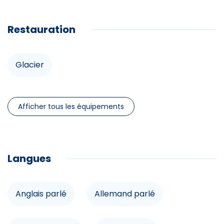
Micro-onde
Piscine privée
Équipements
Restauration
Parking
Garage
Accès internet
Douche
Glacier
Lit double
Balcon
Afficher tous les équipements
Infrastructures
Piscine privée
Langues
Parking
Garage
Anglais parlé
Allemand parlé
Accès internet