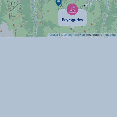
Animaux acceptés
Cartes bancaires acceptées
Peyragudes
Maison indépendante
Leaflet
| ©
OpenStreetMap
contributors |
npy.com