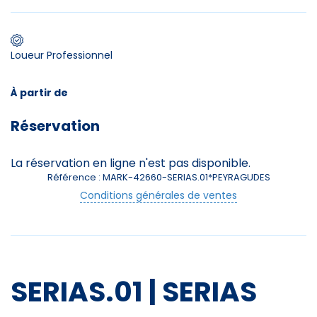
Premier jour de ski
Loueur Professionnel
À partir de
Skieurs
Réservation
-
+
Adultes
La réservation en ligne n'est pas disponible.
Enfants
-
+
Référence : MARK-42660-SERIAS.01*PEYRAGUDES
- de 17 ans
Conditions générales de ventes
-
+
Etudiants
Avec assurance ?
?
SERIAS.01 | SERIAS