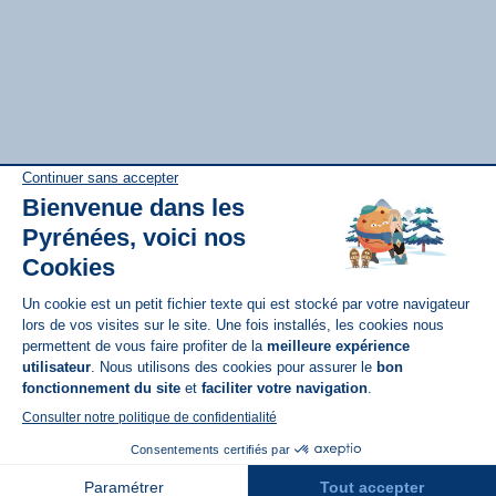
Disponible sur
App Store
A propos de N'PY
FAQ
Recrutement
Contact