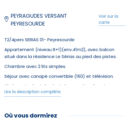
PEYRAGUDES VERSANT
Voir sur la
carte
PEYRESOURDE
T2/4pers SERIAS 01- Peyresourde
Appartement (niveau R+1)(env.41m2), avec balcon
situé dans la résidence Le Sérias au pied des pistes.
Chambre avec 2 lits simples.
Séjour avec canapé convertible (160) et télévision.
Kitchenette équipée de 4 plaques vitrocéramiques,
Lire la description complète
d'un four, d'un micro ondes, d'un réfrigérateur et d'un
lave vaisselle et d'un lave linge..
Salle de bain avec douche et Wc séparés.
Où vous dormirez
Casier à ski indépendant au rez-de-chaussée.
Possibilité d'avoir un accès wifi dans l'appartement