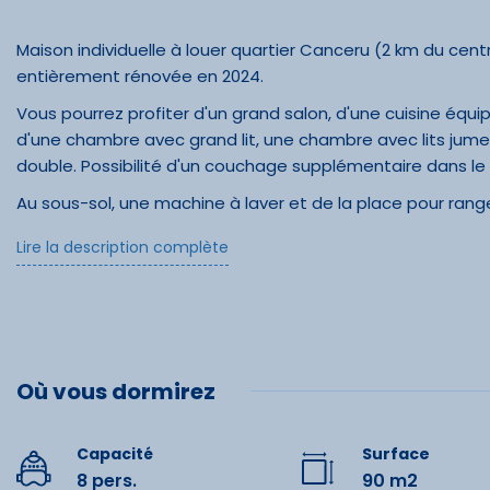
Maison individuelle à louer quartier Canceru (2 km du c
entièrement rénovée en 2024.
Vous pourrez profiter d'un grand salon, d'une cuisine équip
d'une chambre avec grand lit, une chambre avec lits jumea
double. Possibilité d'un couchage supplémentaire dans le
Au sous-sol, une machine à laver et de la place pour range
faire sécher les affaires à l'abri.
Lire la description complète
A l'extérieur, vous pourrez profiter d'un jardin refuge de 
respecte la charte de la LPO (Ligue de Protection des Oise
montagnes, confortablement installés sur le mobilier de jar
bancs). Le jardin n'est pas clos donc nous n'acceptons p
L'arrêt de la navette gratuite pour les remontées mécaniq
Où vous dormirez
Elle fonctionne durant les vacances scolaires.
Le parking privatif dans la cour permet de garer 3 voitures
Capacité
Surface
8 pers.
90 m2
Le tarif ne comprend pas le ménage et le linge de maison