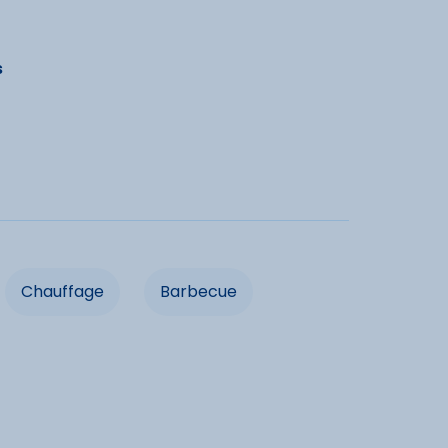
dités
s
e
Lave-vaisselle
Chauffage
Salon de jardin
Prise TV
Chauffage
Barbecue