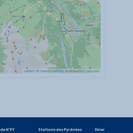
Leaflet
| ©
OpenStreetMap
contributors |
npy.com
 de N'PY
Stations des Pyrénées
Skier