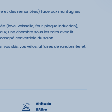
entre et des remontées) face aux montagnes
ée (lave-vaisselle, four, plaque induction),
ux, une chambre sous les toits avec lit
 canapé convertible du salon.
r vos skis, vos vélos, affaires de randonnée et
1000m2 pour la biodiversité pyrénéenne qui
aux). Vous pourrez admirer la vue sur les
din (table, chaises, parasols, transats,
as les animaux domestiques.
ues et le centre-ville se trouve à 100 mètres.
.
Altitude
888m
.