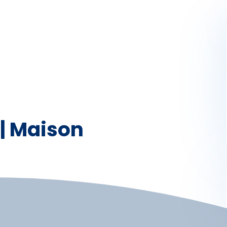
Activités
Skibus
Offres spéciales
Premier jour de ski
| Maison