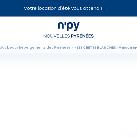
Votre location d'été vous attend ! →
Choisissez
votre forfait
plus beaux hébergements des Pyrénées
LES CRETES BLANCHES | Maison in
Hébergements
Forfaits
Cours de ski
Locations de matériel