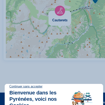
Cauterets
A propos