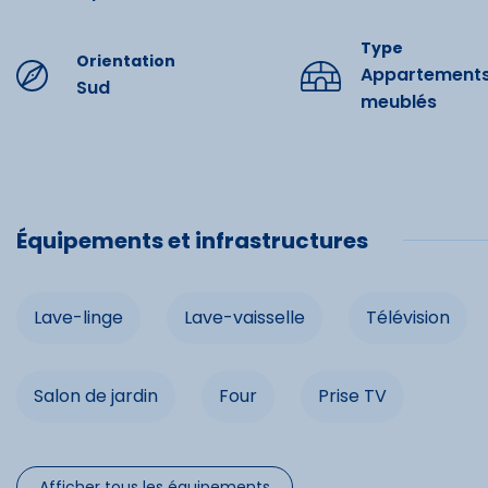
Commo
Type
Orientation
Appartement
Sud
meublés
Lave-ling
Télévision
Barbecue
Équipements et infrastructures
Four
Lave-linge
Lave-vaisselle
Télévision
Salon de jardin
Four
Prise TV
Afficher tous les équipements