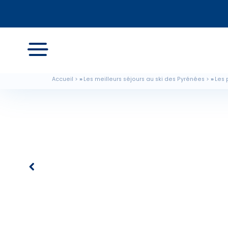
Accueil
Les meilleurs séjours au ski des Pyrénées
Les 