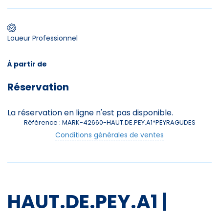
Loueur Professionnel
Premier jour de ski
À partir de
Skieurs
Réservation
-
+
Adultes
La réservation en ligne n'est pas disponible.
Enfants
-
+
Référence : MARK-42660-HAUT.DE.PEY.A1*PEYRAGUDES
- de 17 ans
Conditions générales de ventes
-
+
Etudiants
Avec assurance ?
?
HAUT.DE.PEY.A1 |