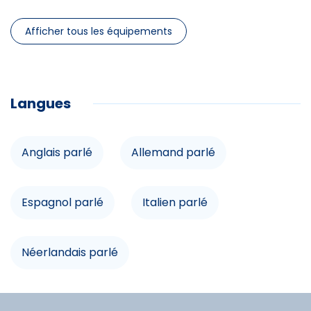
Afficher tous les équipements
Piscine privée
Accès internet
Balcon
Langues
Commodités
Anglais parlé
Allemand parlé
Lave-vaisselle
Espagnol parlé
Italien parlé
Télévision
Micro-onde
Néerlandais parlé
Spécificités