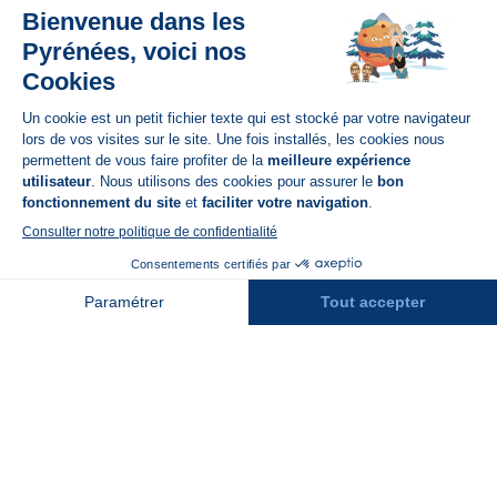
Disponible sur
App Store
A propos de N'PY
FAQ
Recrutement
Contact
Assurances
Espace Presse
Espace entreprises
Rejoindre la place de marché