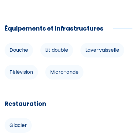
courant, col de cygne, lit massant, geysers (cuisses,
mollets et reins), lits à bulles, hammam, sauna et
jacuzzi panoramique de 8 places face à la montagne.
Équipements et infrastructures
Restauration
Douche
Lit double
Lave-vaisselle
Glacier
Télévision
Micro-onde
Équipements
Piscine privée
Accès internet
Douche
Restauration
Lit double
Balcon
Glacier
Infrastructures