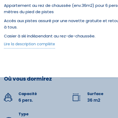
Appartement au rez de chaussée (env.36m2) pour 6 per
mètres du pied de pistes
Accès aux pistes assuré par une navette gratuite et retou
à tous.
Casier à ski indépendant au rez-de-chaussée.
Lire la description complète
Séjour avec grand balcon, 1 canapé-lit gigogne et télévisi
Chambre 1 avec un lit double et une télévision
Coin montagne avec lits superposés.(le couchage en hau
6 ans.)
Où vous dormirez
Coin cuisine équipée d'une plaque vitrocéramique, four mult
linge.
Salle de bain avec baignoire et wc séparés.
Capacité
Surface
6 pers.
36 m2
Restau
Casier à ski indépendant au rez-de-chaussée.
Possibilité d'avoir un accès wifi dans l'appartement (paya
Type
Glacier