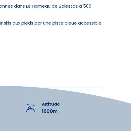
sonnes dans Le Hameau de Balestas à 500
r skis aux pieds par une piste bleue accessible
on.
teur ne convient pas aux enfants de moins de
ifonction, lave-vaisselle, réfrigérateur et lave
Altitude
1600m
ration
nt)