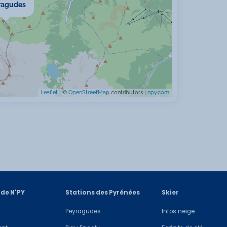
ragudes
Leaflet
| ©
OpenStreetMap
contributors |
npy.com
 de N'PY
Stations des Pyrénées
Skier
Peyragudes
Infos neige