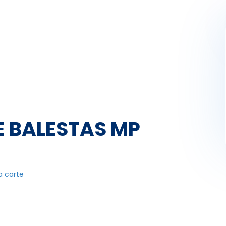
Activités
Skibus
Offres spéciales
Premier jour de ski
E BALESTAS MP
la carte