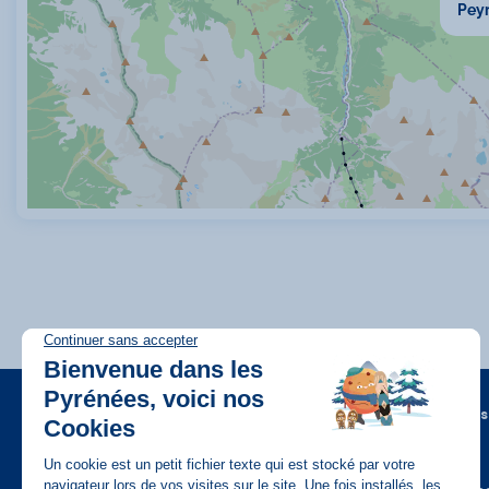
Pey
A propos
FAQ