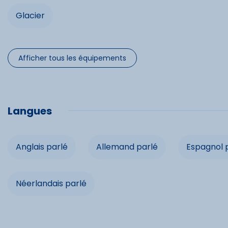
Glacier
Lave-vais
Micro-on
Afficher tous les équipements
Spécifi
Langues
Chèques 
Anglais parlé
Allemand parlé
Espagnol 
Cartes b
Néerlandais parlé