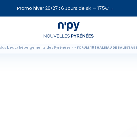
Promo hiver 26/27 : 6 Jours de ski = 175€ →
Choisissez
votre forfait
plus beaux hébergements des Pyrénées
FORUM.18 | HAMEAU DE BALESTAS
Hébergements
Forfaits
Cours de ski
Locations de matériel