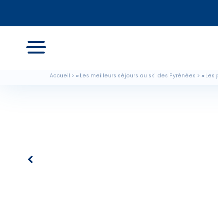
Accueil
Les meilleurs séjours au ski des Pyrénées
Les 