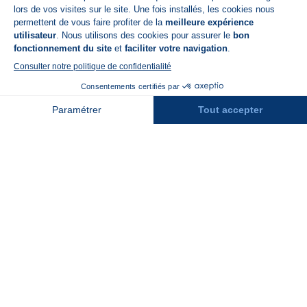
App Store
A propos de N'PY
FAQ
Recrutement
Contact
Assurances
Espace Presse
Espace entreprises
Rejoindre la place de marché
Stations des Pyrénées
Peyragudes
Piau Engaly
Pic du Midi