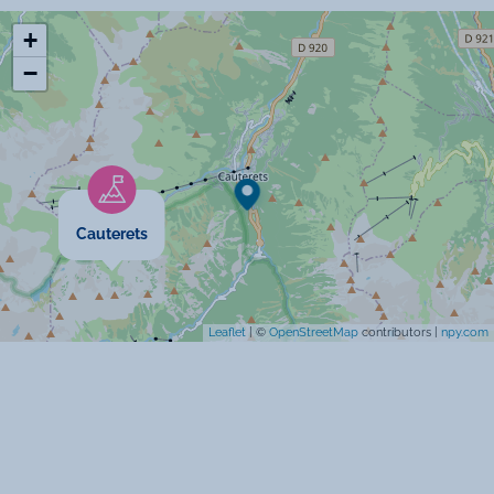
+
Commodités
−
Lave-vaisselle
Télévision
Chauffage
Cauterets
Location de linge
Micro-onde
Leaflet
| ©
OpenStreetMap
contributors |
npy.com
Prise TV
Laverie
Spécificités