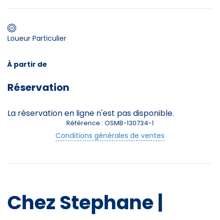
Loueur Particulier
Premier jour de ski
À partir de
Skieurs
Réservation
-
+
Adultes
La réservation en ligne n'est pas disponible.
Enfants
-
+
Référence : OSMB-130734-1
- de 17 ans
Conditions générales de ventes
-
+
Etudiants
Avec assurance ?
?
Chez Stephane |