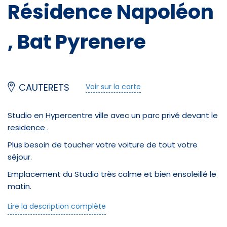
Résidence Napoléon
, Bat Pyrenere
CAUTERETS
Voir sur la carte
Studio en Hypercentre ville avec un parc privé devant le
residence .
Plus besoin de toucher votre voiture de tout votre
séjour.
Emplacement du Studio très calme et bien ensoleillé le
matin.
Pièce principale à vivre est fonctionnelle avec une belle
Lire la description complète
cuisine intégrée .