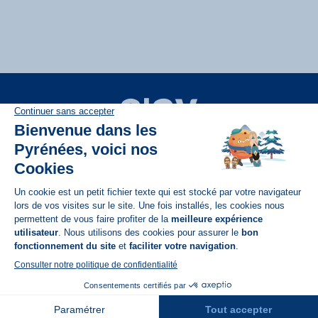
Disponible sur
App Store
A propos de N'PY
FAQ
Recrutement
Contact
Assurances