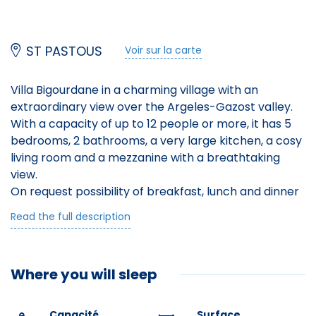
Salle de bain
Douche
ST PASTOUS
Voir sur la carte
Lit double
Villa Bigourdane in a charming village with an
extraordinary view over the Argeles-Gazost valley.
Internet sans fil
With a capacity of up to 12 people or more, it has 5
Séche cheveux
bedrooms, 2 bathrooms, a very large kitchen, a cosy
living room and a mezzanine with a breathtaking
Lecteur DVD
view.
On request possibility of breakfast, lunch and dinner
Prise électrique pour les voitures
service.
Read the full description
Spa ( Jacuzzi) from May 2024
Infrastructures
Where you will sleep
Access from the gravelled, enclosed courtyard with
7 parking spaces and electric gate.
Parking privé
Enter the hall (laundry room, separate wc), down
Capacité
Surface