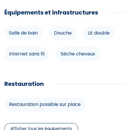
Jacuzzi
Équipements et infrastructures
Salon
Spa
Salle de bain
Douche
Lit double
Salle de télévision
Internet sans fil
Séche cheveux
Salle de jeux
Parking pour deux-roues
Lecteur DVD
Restauration
Loisirs à proximité
Prise électrique pour les voitures
Restauration possible sur place
Piscine couverte
Lave-linge
Lave-vaisselle
Pêche
Afficher tous les équipements