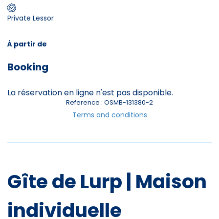
Private Lessor
Skieurs
-
+
Adultes
À partir de
Booking
Enfants
-
+
- de 17 ans
La réservation en ligne n'est pas disponible.
Reference : OSMB-131380-2
-
+
Etudiants
Terms and conditions
Avec assurance ?
Restauration
?
Restauration possible sur place
Gîte de Lurp | Maison
Équipements
individuelle